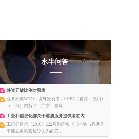
外资开放比例对照表
业务种类WTO（境外投资者）CEPA（香港、澳门）
（上海）自贸区（广东、福建...
工业和信息化部关于港澳服务提供者在内...
工信部通信〔2016〕222号为落实《〈内地与香港关
于建立更紧密经贸关系的安...