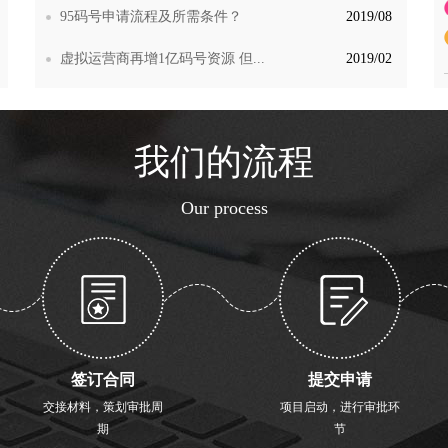
95码号申请流程及所需条件？
2019/08
虚拟运营商再增1亿码号资源 但...
2019/02
我们的流程
Our process
签订合同
提交申请
交接材料，策划审批周
项目启动，进行审批环
期
节