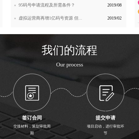
95码号申请流程及所需条件？
2019/08
虚拟运营商再增1亿码号资源 但...
2019/02
我们的流程
Our process
签订合同
提交申请
交接材料，策划审批周
项目启动，进行审批环
期
节