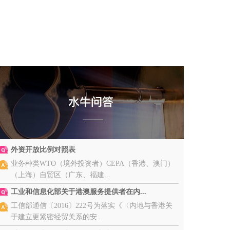
外资开放比例对照表
业务种类WTO（境外投资者）CEPA（香港、澳门）
（上海）自贸区（广东、福建...
工业和信息化部关于港澳服务提供者在内...
工信部通信〔2016〕222号为落实《〈内地与香港关
于建立更紧密经贸关系的安...