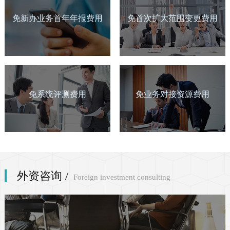
国内多方通信服务业务
免新办业务首年年报费用
免首次扩大范围变更费用
存储转发类业务资质
互联网域名解析业务
外资意见审核书
外商投资企业批准证书
通过转售方式提供的蜂窝移动通信业务
（虚拟运营商业务）
免系统评测费用
免业务对接资源费用
固定网国内数据传送业务
外资咨询 /
Foreign investment consulting
国内甚小口径终端地球站(VSAT)通信
网络托管业务
业务