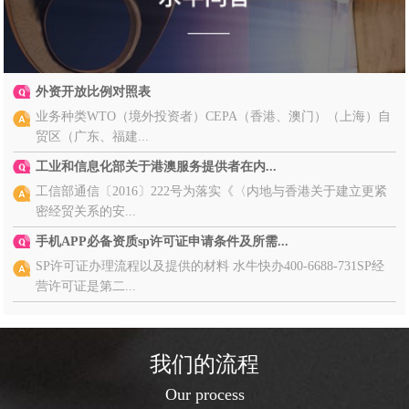
外资开放比例对照表
业务种类WTO（境外投资者）CEPA（香港、澳门）（上海）自
贸区（广东、福建...
工业和信息化部关于港澳服务提供者在内...
工信部通信〔2016〕222号为落实《〈内地与香港关于建立更紧
密经贸关系的安...
手机APP必备资质sp许可证申请条件及所需...
SP许可证办理流程以及提供的材料 水牛快办400-6688-731SP经
营许可证是第二...
我们的流程
Our process